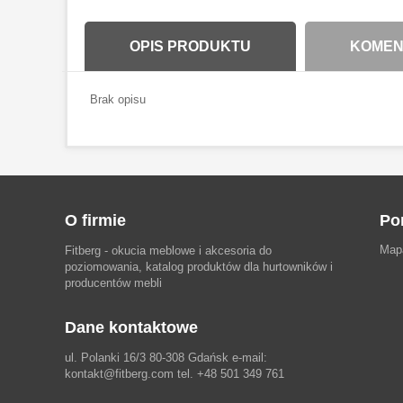
OPIS PRODUKTU
KOMENT
Brak opisu
O firmie
Po
Map
Fitberg - okucia meblowe i akcesoria do
poziomowania, katalog produktów dla hurtowników i
producentów mebli
Dane kontaktowe
ul. Polanki 16/3 80-308 Gdańsk e-mail:
kontakt@fitberg.com tel. +48 501 349 761