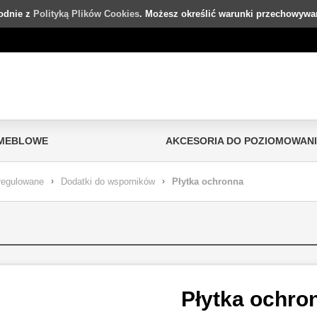
godnie z
Polityką Plików Cookies
. Możesz określić warunki przechowywan
 MEBLOWE
AKCESORIA DO POZIOMOWAN
regulowane
›
Dodatki do wsporników
›
Płytka ochronna
Płytka ochro