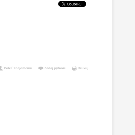
Poleć znajomemu
Zadaj pytanie
Drukuj